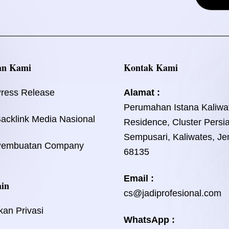
an Kami
Kontak Kami
Press Release
Alamat :
Perumahan Istana Kaliwa
acklink Media Nasional
Residence, Cluster Persi
Sempusari, Kaliwates, Je
Pembuatan Company
68135
Email :
ain
cs@jadiprofesional.com
kan Privasi
WhatsApp :